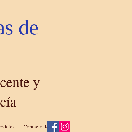
as de
ocente y
cía
rvicios
Contacto del artista